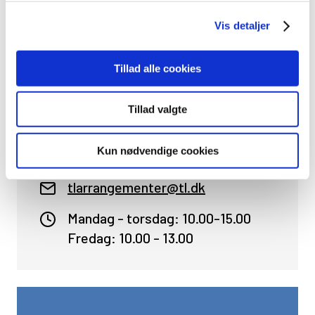
Vis detaljer
Tillad alle cookies
KURSUSSPØRGSMÅL
Har du spørgsmål i forhold til kurser, f.eks. om
Tillad valgte
tilmelding, transport mm. kontakt os da gerne.
Kun nødvendige cookies
+45 33 43 65 00
tlarrangementer@tl.dk
Mandag - torsdag: 10.00-15.00
Fredag: 10.00 - 13.00