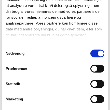
at analysere vores trafik. Vi deler også oplysninger om
Som nyvalgt tillidsrepræsentant i Teknisk
din brug af vores hjemmeside med vores partnere inden
Landsforbund bliver du automatisk tilmeldt
for sociale medier, annonceringspartnere og
grunduddannelsen.
analysepartnere. Vores partnere kan kombinere disse
data med andre oplysninger, du har givet dem, eller som
På grunduddannelsen lærer du om:
de har indsamlet fra din brug af deres tjenester.
Hvervet som TR og om TL som organisation
Overenskomster og pensionsordninger
Samtykkevalg
Funktionær- og ferielov
Nødvendig
TR-regler, klubarbejde og
MED/samarbejdsudvalg
Præferencer
Den danske model
Udvikling af fællesskab på arbejdspladsen
Kommunikation, forhandling og
Statistik
præsentationsteknik
Marketing
LÆS MERE OM DE 4 MODULKURSER