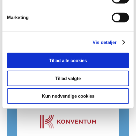
I FIU kataloget finder du et væld af kurser for dig:
både som tillidsvalgt og som medlem af dit
forbund.
Marketing
Brug søgebaren her på siden til at finde dit næste
kursus.
Vis detaljer
Tillad alle cookies
FÆLLES FIU-KURSER
Tillad valgte
Som medlem har du også adgang til en række
kurser i FIU-regi. Se dem ved klik på link herunder.
Kun nødvendige cookies