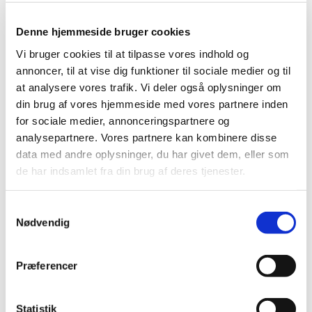
Til
Denne hjemmeside bruger cookies
Vi bruger cookies til at tilpasse vores indhold og
KURSUSKATALOGET NETOP NU
annoncer, til at vise dig funktioner til sociale medier og til
TIDSRUM
at analysere vores trafik. Vi deler også oplysninger om
23
4
Morgen
Formiddag
Eftermiddag
din brug af vores hjemmeside med vores partnere inden
for sociale medier, annonceringspartnere og
Aften
Hele dagen
analysepartnere. Vores partnere kan kombinere disse
AKTIVE
FORSKELLIGE
KURSER I
KURSUSEMNER
data med andre oplysninger, du har givet dem, eller som
KATALOGET
de har indsamlet fra din brug af deres tjenester.
Samtykkevalg
Nødvendig
Præferencer
KURSER
KURSER FOR ALLE
Statistik