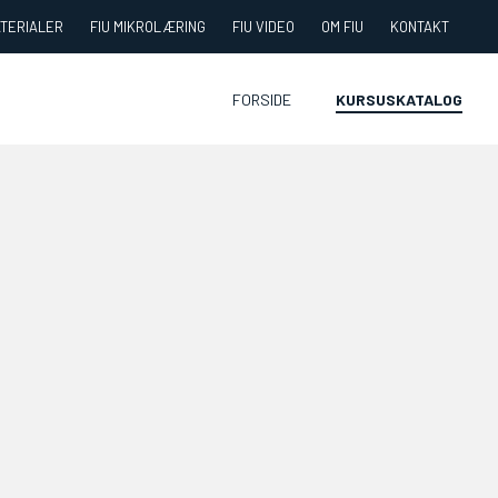
ATERIALER
FIU MIKROLÆRING
FIU VIDEO
OM FIU
KONTAKT
FORSIDE
KURSUSKATALOG