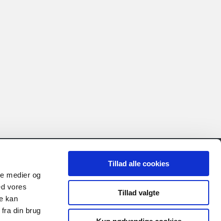
Tillad alle cookies
ale medier og
ernsupport fra FIU IT. I så fald
ed vores
Tillad valgte
tionen herunder
re kan
fra din brug