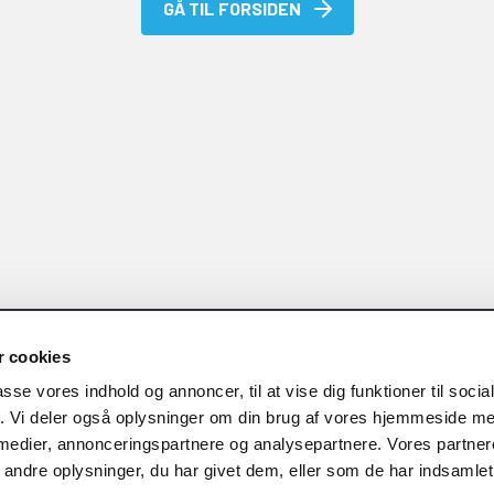
GÅ TIL FORSIDEN
 cookies
FJERNSUPPORT
passe vores indhold og annoncer, til at vise dig funktioner til soci
kontakte FIU-IT
Du har også mulighed for at få fj
fik. Vi deler også oplysninger om din brug af vores hjemmeside m
download Fjernsupport applika
 medier, annonceringspartnere og analysepartnere. Vores partne
ndre oplysninger, du har givet dem, eller som de har indsamlet 