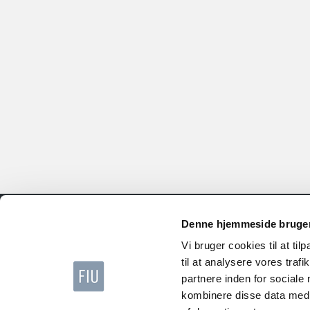
Denne hjemmeside bruger
VI STÅR KLAR TIL AT HJÆLPE DIG
Vi bruger cookies til at til
Hvis du oplever problemer med hjemmesiden bedes du 
til at analysere vores tra
supporten på:
partnere inden for sociale
kombinere disse data med a
+45 35 24 64 64