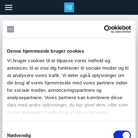
Denne hjemmeside bruger cookies
Siden, du leder efter, blev
Vi bruger cookies til at tilpasse vores indhold og
annoncer, til at vise dig funktioner til sociale medier og til
desværre ikke fundet!
at analysere vores trafik. Vi deler også oplysninger om
din brug af vores hjemmeside med vores partnere inden
Fejlen kan skyldes, at den indtastede adresse er
for sociale medier, annonceringspartnere og
forkert, eller at siden ikke længere findes.
analysepartnere. Vores partnere kan kombinere disse
data med andre oplysninger, du har givet dem, eller som
de har indsamlet fra din brug af deres tjenester.
GÅ TIL FORSIDEN
Samtykkevalg
Nødvendig